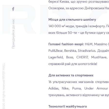
березі Києва, що зручно розташувався
Осокорки, за адресою Дніпровська На
Місце для стильного шопінгу
Приєднуйся до нас
140 000 м² моди, трендів і комфорту. 
яких більше 50-ти – це бутики одягу св
Головні fashion-якорі:
H&M, Massimo Du
Pull&Bear, Bershka, Stradivarius. Дода
Lagerfeld, Boss, CHER17, MustHave
справжній рай для шопоголіків!
© 2020 All rights reserved RIVER MALL
Для активних та спортивних
16 ультрасучасних магазинів спортивно
Adidas, Nike, Puma, Under Armour 
тренувань, активного відпочинку чи в
Технології майбутнього