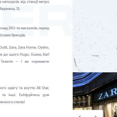
 неподалік від станції метро
бережна, 12.
Понад 250-ти магазинів, серед
ітових брендів.
tti, Zara, Zara Home, Oysho,
йте до цього Hugo, Guess, Karl
, Tezenis – і ви отримаєте
го одягу та взуття: All Star,
та інші. Екіпіруйтесь для
уличного стилю!