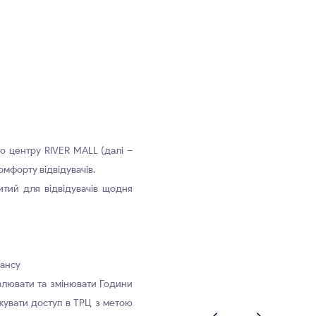
 центру RIVER MALL (далі –
мфорту відвідувачів.
итий для відвідувачів щодня
еансу
овлювати та змінювати Години
жувати доступ в ТРЦ з метою