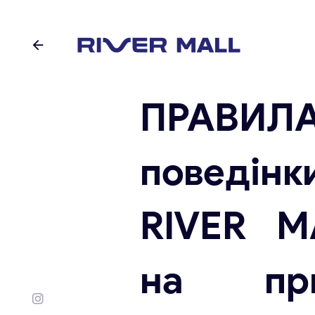
ПРАВИЛ
поведінк
RIVER M
на при