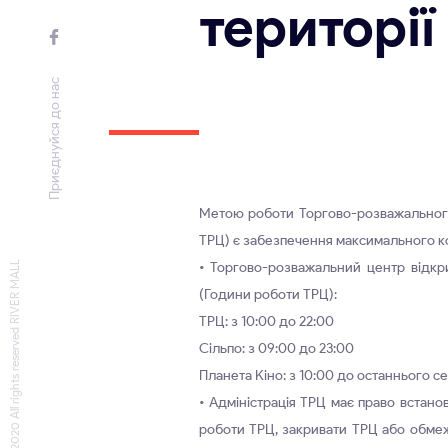
території
Приєднуйся до нас
Метою роботи Торгово-розважального
ТРЦ) є забезпечення максимального ко
© 2020 All rights reserved RIVER MALL
• Торгово-розважальний центр відкр
(Години роботи ТРЦ):
ТРЦ: з 10:00 до 22:00
Сільпо: з 09:00 до 23:00
Планета Kiнo: з 10:00 до останнього с
• Адміністрація ТРЦ має право встан
роботи ТРЦ, закривати ТРЦ або обме