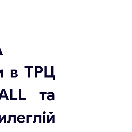
А
и в ТРЦ
ALL та
леглій