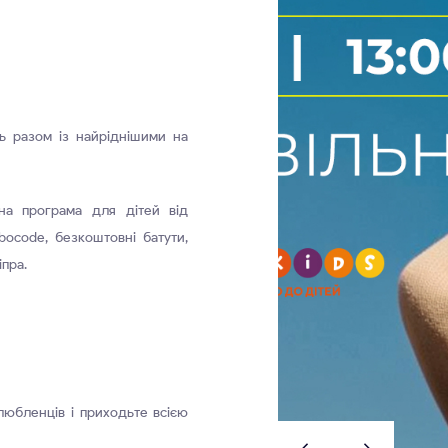
ь разом із найріднішими на
на програма для дітей від
bocode, безкоштовні батути,
іпра.
любленців і приходьте всією