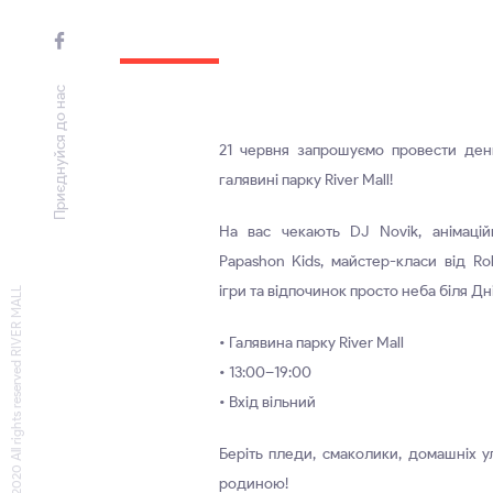
Приєднуйся до нас
21 червня запрошуємо провести ден
галявині парку River Mall!
На вас чекають DJ Novik, анімацій
Papashon Kids, майстер-класи від Ro
ігри та відпочинок просто неба біля Дн
© 2020 All rights reserved RIVER MALL
• Галявина парку River Mall
• 13:00–19:00
• Вхід вільний
Беріть пледи, смаколики, домашніх у
родиною!