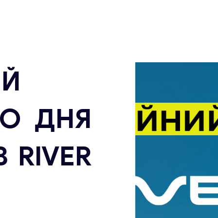
ИЙ
ДО ДНЯ
В RIVER