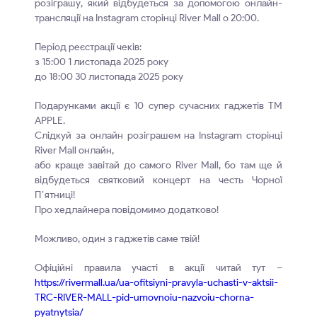
розіграшу, який відбудеться за допомогою онлайн-
трансляції на Instagram сторінці River Mall о 20:00.
Період реєстрації чеків:
з 15:00 1 листопада 2025 року
до 18:00 30 листопада 2025 року
Подарунками акції є 10 супер сучасних гаджетів ТМ
APPLE.
Слідкуй за онлайн розіграшем на Instagram сторінці
River Mall онлайн,
або краще завітай до самого River Mall, бо там ще й
відбудеться святковий концерт на честь Чорної
Пʼятниці!
Про хедлайнера повідомимо додатково!
Можливо, один з гаджетів саме твій!
Офіційні правила участі в акції читай тут –
https://rivermall.ua/ua-ofitsiyni-pravyla-uchasti-v-aktsii-
TRC-RIVER-MALL-pid-umovnoiu-nazvoiu-chorna-
pyatnytsia/