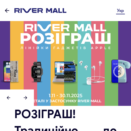
Укр
РОЗІГРАШ!
Традиційно до