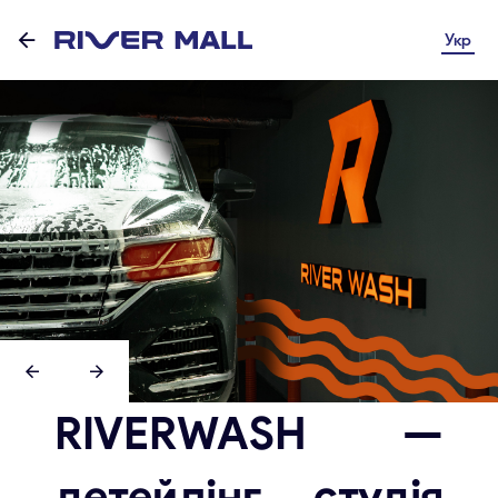
Укр
RIVERWASH —
детейлінг студія