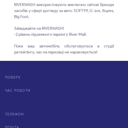
RIVERWASH використовують виключно світові бренди
засобів у сфері догляду за авто: SOFT99, G`zox, Rupes,
Big Foot.
Заїжджайте на RIVERWASH!
-2 рівень підземного паркінгу River Mall.
Поки ваш автомобіль обслуговується в студії
детейлінгу, час на парковці не нараховується!
ПОВЕРХ
ЧАС РОБОТИ
ТЕЛЕФОН
ПОШТА