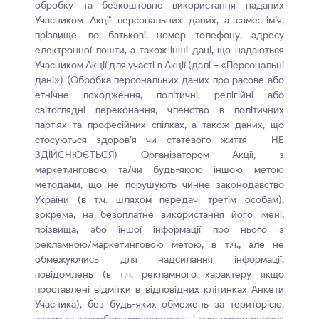
обробку та безкоштовне використання наданих
Учасником Акції персональних даних, а саме: ім’я,
прізвище, по батькові, номер телефону, адресу
електронної пошти, а також інші дані, що надаються
Учасником Акції для участі в Акції (далі – «Персональні
дані») (Обробка персональних даних про расове або
етнічне походження, політичні, релігійні або
світоглядні переконання, членство в політичних
партіях та професійних спілках, а також даних, що
стосуються здоров’я чи статевого життя – НЕ
ЗДІЙСНЮЄТЬСЯ) Організатором Акції, з
маркетинговою та/чи будь-якою іншою метою
методами, що не порушують чинне законодавство
України (в т.ч. шляхом передачі третім особам),
зокрема, на безоплатне використання його імені,
прізвища, або іншої інформації про нього з
рекламною/маркетинговою метою, в т.ч., але не
обмежуючись для надсилання інформації,
повідомлень (в т.ч. рекламного характеру якщо
проставлені відмітки в відповідних клітинках Анкети
Учасника), без будь-яких обмежень за територією,