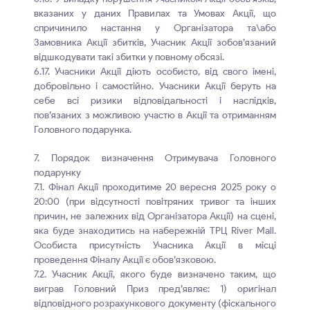
вказаних у даних Правилах та Умовах Акції, що
спричинило настання у Організатора та\або
Замовника Акції збитків, Учасник Акції зобов’язаний
відшкодувати такі збитки у повному обсязі.
6.17. Учасники Акції діють особисто, від свого імені,
добровільно і самостійно. Учасники Акції беруть на
себе всі ризики відповідальності і наслідків,
пов’язаних з можливою участю в Акції та отриманням
Головного подарунка.
7. Порядок визначення Отримувача Головного
подарунку
7.1. Фінал Акції проходитиме 20 вересня 2025 року о
20:00 (при відсутності повітряних тривог та інших
причин, не залежних від Організатора Акції) на сцені,
яка буде знаходитись на набережній ТРЦ River Mall.
Особиста присутність Учасника Акції в місці
проведення Фіналу Акції є обов’язковою.
7.2. Учасник Акції, якого буде визначено таким, що
виграв Головний Приз пред’являє: 1) оригінал
відповідного розрахункового документу (фіскального