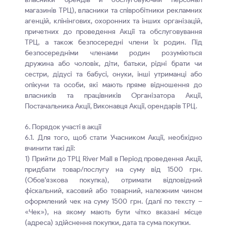
магазинів ТРЦ), власники та співробітники рекламних
агенцій, клінінгових, охоронних та інших організацій,
причетних до проведення Акції та обслуговування
ТРЦ, а також безпосередні члени їх родин. Під
безпосередніми членами родин розуміються
дружина або чоловік, діти, батьки, рідні брати чи
сестри, дідусі та бабусі, онуки, інші утриманці або
опікуни та особи, які мають пряме відношення до
власників та працівників Організатора Акції,
Постачальника Акції, Виконавця Акції, орендарів ТРЦ.
6. Порядок участі в акції
6.1. Для того, щоб стати Учасником Акції, необхідно
вчинити такі дії:
1) Прийти до ТРЦ River Mall в Період проведення Акції,
придбати товар/послугу на суму від 1500 грн.
(Обов’язкова покупка), отримати відповідний
фіскальний, касовий або товарний, належним чином
оформлений чек на суму 1500 грн. (далі по тексту –
«Чек»), на якому мають бути чітко вказані місце
(адреса) здійснення покупки, дата та сума покупки.