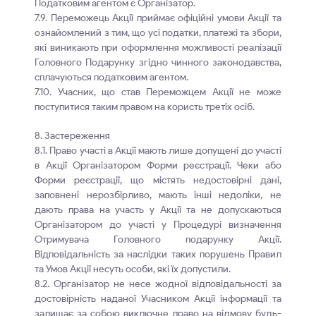
Податковим агентом є Організатор.
7.9. Переможець Акції приймає офіційні умови Акції та
ознайомлений з тим, що усі податки, платежі та збори,
які виникають при оформлення можливості реалізації
Головного Подарунку згідно чинного законодавства,
сплачуються податковим агентом.
7.10. Учасник, що став Переможцем Акції не може
поступитися таким правом на користь третіх осіб.
8. Застереження
8.1. Право участі в Акції мають лише допущені до участі
в Акції Організатором Форми реєстрації. Чеки або
Форми реєстрації, що містять недостовірні дані,
заповнені нерозбірливо, мають інші недоліки, не
дають права на участь у Акції та не допускаються
Організатором до участі у Процедурі визначення
Отримувача Головного подарунку Акції.
Відповідальність за наслідки таких порушень Правил
та Умов Акції несуть особи, які їх допустили.
8.2. Організатор не несе жодної відповідальності за
достовірність наданої Учасником Акції інформації та
залишає за собою виключне право на відмову будь-