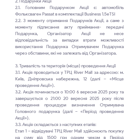
2. Подарунки Акції
2.1. Головним Подарунком Акції є: автомобіль
Фольксваген Passat в комплектації Business 1.5eTSI
2.2. З моменту отримання Подарунків Акції, а саме з
моменту підписання акту приймання- передачі
Подарунка, Організатор Акції не несе
відповідальність за випадки втрати можливості
використання Подарунка Отримувачем Подарунка
через обставини, які не залежать від Організатора.
3. Тривалість та територія (місце) проведення Акції
3.1. Акція проводиться у ТРЦ River Mall за адресою: м.
Київ, Дніпровська набережна, 12 (далі – «Місце
проведення Акції»).
3.2. Акція починається о 10:00 6 вересня 2025 року та
завершується о 21:00 20 вересня 2025 року після
проведення процедури визначення Отримувача
Головного подарунка (далі – «Період проведення
Акції»).
3.3. Акція складається з наступних етапів:
Етап 1 – відвідувачі ТРЦ River Mall здійснюють покупку
на суму від 1500 грн одним чеком в Період