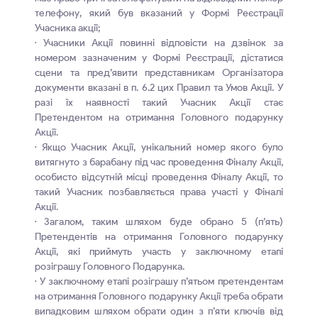
телефону, який був вказаний у Формі Реєстрації
Учасника акції;
· Учасники Акції повинні відповісти на дзвінок за
номером зазначеним у Формі Реєстрації, дістатися
сцени та пред’явити представникам Організатора
документи вказані в п. 6.2 цих Правил та Умов Акції. У
разі їх наявності такий Учасник Акції стає
Претендентом на отримання Головного подарунку
Акції.
· Якщо Учасник Акції, унікальний номер якого було
витягнуто з барабану під час проведення Фіналу Акції,
особисто відсутній місці проведення Фіналу Акції, то
такий Учасник позбавляється права участі у Фіналі
Акції.
· Загалом, таким шляхом буде обрано 5 (п’ять)
Претендентів на отримання Головного подарунку
Акції, які приймуть участь у заключному етапі
розіграшу Головного Подарунка.
· У заключному етапі розіграшу п’ятьом претендентам
на отримання Головного подарунку Акції треба обрати
випадковим шляхом обрати один з п’яти ключів від