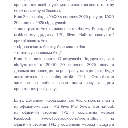
проведення акції в усіх магазинах торгового центру
(крім магазину «Сільпо»).
Етап 2 – в період з 10:00 6 вересня 2025 року до 17:00
20 вересня 2025 відвідувачі:
– реєструють Чек та заповнюють Форму Реєстрації в
мобільному додатку ТРЦ River Mall та сканують/
прикріплюють Чек,
– відправляють Анкету Учасника та Чек
– стають учасниками Акції.
Етап 3 – визначення Отримувачів Подарунків, яке
відбудеться о 20:00 20 вересня 2025 року з
допомогою проведення розіграшу на сцені, яка буде
знаходиться на набережній ТРЦ. Організатор
залишає за собою право зміни часу та дати
проведення розіграшу.
Більш детальну інформацію про Акцію можна знайти
на офіційному сайті ТРЦ River Mall (www.rivermall.ua),
на офіційній сторінці ТРЦ у соціальній мережі
Facebook (www.facebook.com/rivermallua), на
офіційній сторінці ТРЦ у соціальній мережі Instagram