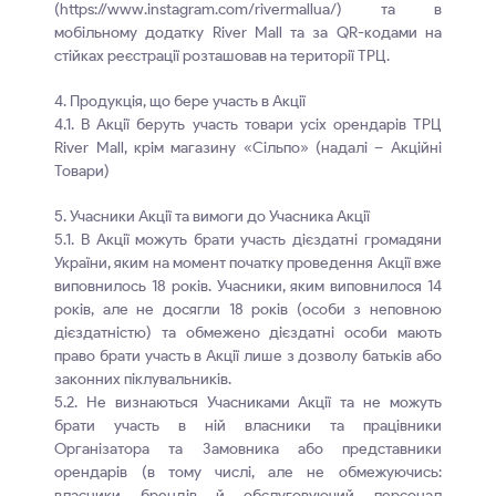
(https://www.instagram.com/rivermallua/) та в
мобільному додатку River Mall та за QR-кодами на
стійках реєстрації розташовав на території ТРЦ.
4. Продукція, що бере участь в Акції
4.1. В Акції беруть участь товари усіх орендарів ТРЦ
River Mall, крім магазину «Сільпо» (надалі – Акційні
Товари)
5. Учасники Акції та вимоги до Учасника Акції
5.1. В Акції можуть брати участь дієздатні громадяни
України, яким на момент початку проведення Акції вже
виповнилось 18 років. Учасники, яким виповнилося 14
років, але не досягли 18 років (особи з неповною
дієздатністю) та обмежено дієздатні особи мають
право брати участь в Акції лише з дозволу батьків або
законних піклувальників.
5.2. Не визнаються Учасниками Акції та не можуть
брати участь в ній власники та працівники
Організатора та Замовника або представники
орендарів (в тому числі, але не обмежуючись:
власники брендів й обслуговуючий персонал