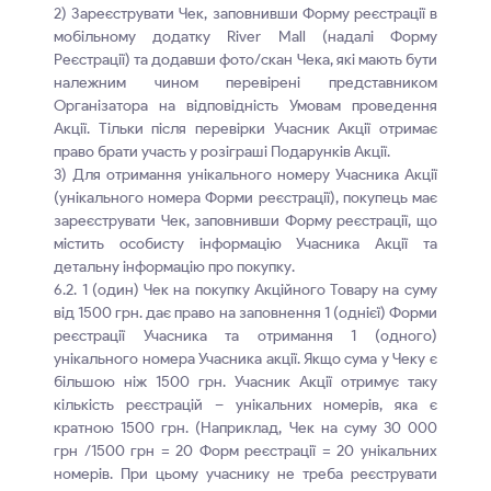
2) Зареєструвати Чек, заповнивши Форму реєстрації в
мобільному додатку River Mall (надалі Форму
Реєстрації) та додавши фото/скан Чека, які мають бути
належним чином перевірені представником
Організатора на відповідність Умовам проведення
Акції. Тільки після перевірки Учасник Акції отримає
право брати участь у розіграші Подарунків Акції.
3) Для отримання унікального номеру Учасника Акції
(унікального номера Форми реєстрації), покупець має
зареєструвати Чек, заповнивши Форму реєстрації, що
містить особисту інформацію Учасника Акції та
детальну інформацію про покупку.
6.2. 1 (один) Чек на покупку Акційного Товару на суму
від 1500 грн. дає право на заповнення 1 (однієї) Форми
реєстрації Учасника та отримання 1 (одного)
унікального номера Учасника акції. Якщо сума у Чеку є
більшою ніж 1500 грн. Учасник Акції отримує таку
кількість реєстрацій – унікальних номерів, яка є
кратною 1500 грн. (Наприклад, Чек на суму 30 000
грн /1500 грн = 20 Форм реєстрації = 20 унікальних
номерів. При цьому учаснику не треба реєструвати