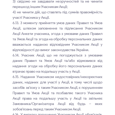
3) свідомо не завдавати незручностей та не чинити
перешкод іншим Учасникам Акції;
4) не чинити дій, що ставлять під сумнів правомірність
участі Учасника у Акції.
6.13. З моменту прийняття умов даних Правил та Умов
Акції, шляхом заповнення та підписання Учасником
Акції Анкети учасника, згода з умовами даних Правил
та Умов Акції та згода на обробку персональних даних
вважається наданою відповідним Учасником Акції у
відповідності до вимог законодавства України.
6.14. Учасник Акції, що не погоджується з умовами
даних Правил та Умов Акції та/або відмовився від
надання згоди на обробку його персональних даних
втрачає право на подальшу участь у Акції.
6.15. Надання Учасником недостовірних/некоректних
даних, наданих для участі у Акції, в тому числі щодо
засобів зв’язку з таким Учасником Акції, є порушенням
Правил та Умов Акції та позбавляє такого Учасника
Акції права на подальшу участь у Акції та звільняє
Замовника/Організатора Акції від будь – яких
зобов’язань перед таким Учасником Акції.
6.16. У випадку порушення Учасником Акції обов’язків,