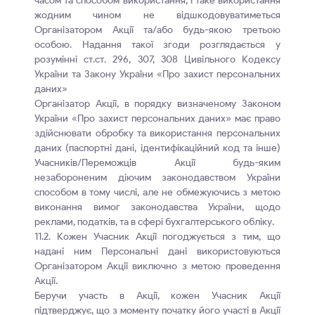
часом та способом використання, і таке використання
жодним чином не відшкодовуватиметься
Організатором Акції та/або будь-якою третьою
особою. Надання такої згоди розглядається у
розумінні ст.ст. 296, 307, 308 Цивільного Кодексу
України та Закону України «Про захист персональних
даних»
Організатор Акції, в порядку визначеному Законом
України «Про захист персональних даних» має право
здійснювати обробку та використання персональних
даних (паспортні дані, ідентифікаційний код та інше)
Учасників/Переможців Акції будь-яким
незабороненим діючим законодавством України
способом в тому числі, але не обмежуючись з метою
виконання вимог законодавства України, щодо
реклами, податків, та в сфері бухгалтерського обліку.
11.2. Кожен Учасник Акції погоджується з тим, що
надані ним Персональні дані використовуються
Організатором Акції виключно з метою проведення
Акції.
Беручи участь в Акції, кожен Учасник Акції
підтверджує, що з моменту початку його участі в Акції