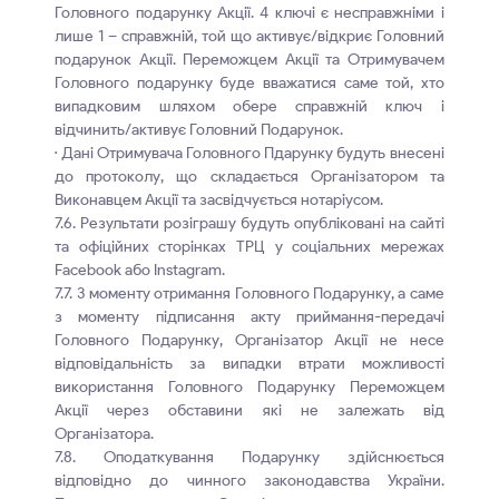
Головного подарунку Акції. 4 ключі є несправжніми і
лише 1 – справжній, той що активує/відкриє Головний
подарунок Акції. Переможцем Акції та Отримувачем
Головного подарунку буде вважатися саме той, хто
випадковим шляхом обере справжній ключ і
відчинить/активує Головний Подарунок.
· Дані Отримувача Головного Пдарунку будуть внесені
до протоколу, що складається Організатором та
Виконавцем Акції та засвідчується нотаріусом.
7.6. Результати розіграшу будуть опубліковані на сайті
та офіційних сторінках ТРЦ у соціальних мережах
Facebook або Instagram.
7.7. З моменту отримання Головного Подарунку, а саме
з моменту підписання акту приймання-передачі
Головного Подарунку, Організатор Акції не несе
відповідальність за випадки втрати можливості
використання Головного Подарунку Переможцем
Акції через обставини які не залежать від
Організатора.
7.8. Оподаткування Подарунку здійснюється
відповідно до чинного законодавства України.