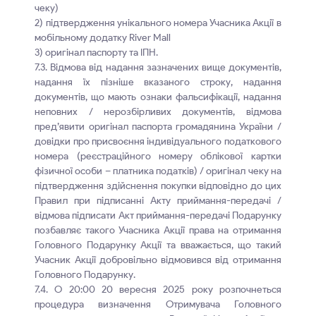
чеку)
2) підтвердження унікального номера Учасника Акції в
мобільному додатку River Mall
3) оригінал паспорту та ІПН.
7.3. Відмова від надання зазначених вище документів,
надання їх пізніше вказаного строку, надання
документів, що мають ознаки фальсифікації, надання
неповних / нерозбірливих документів, відмова
пред’явити оригінал паспорта громадянина України /
довідки про присвоєння індивідуального податкового
номера (реєстраційного номеру облікової картки
фізичної особи – платника податків) / оригінал чеку на
підтвердження здійснення покупки відповідно до цих
Правил при підписанні Акту приймання-передачі /
відмова підписати Акт приймання-передачі Подарунку
позбавляє такого Учасника Акції права на отримання
Головного Подарунку Акції та вважається, що такий
Учасник Акції добровільно відмовився від отримання
Головного Подарунку.
7.4. О 20:00 20 вересня 2025 року розпочнеться
процедура визначення Отримувача Головного