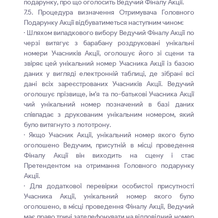
подарунку, про що оголосить Ведучий Фіналу Акції.
7.5. Процедура визначення Отримувача Головного
Подарунку Акції відбуватиметься наступним чином:
· Шляхом випадкового вибору Ведучий Фіналу Акції по
черзі витягує з барабану роздруковані унікальні
номери Учасників Акції, оголошує його зі сцени та
звіряє цей унікальний номер Учасника Акції із базою
даних у вигляді електронній таблиці, де зібрані всі
дані всіх зареєстрованих Учасників Акції. Ведучий
оголошує прізвище, ім’я та по-батькові Учасника Акції
чий унікальний номер позначений в базі даних
співпадає з друкованим унікальним номером, який
було витягнуто з лототрону.
· Якщо Учасник Акції, унікальний номер якого було
оголошено Ведучим, присутній в місці проведення
Фіналу Акції він виходить на сцену і стає
Претендентом на отримання Головного подарунку
Акції.
· Для додаткової перевірки особистої присутності
Учасника Акції, унікальний номер якого було
оголошено, в місці проведення Фіналу Акції, Ведучий
має право тричі зателефонувати на відповідний номер