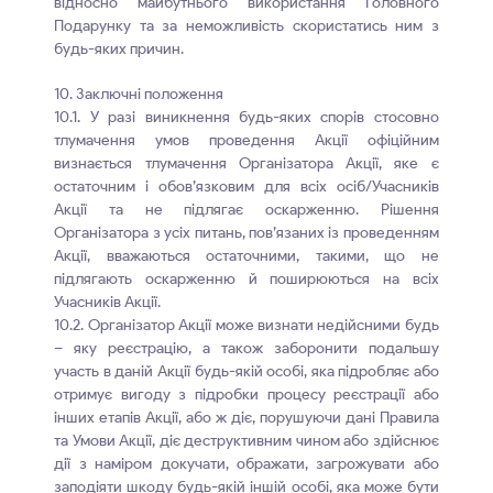
відносно майбутнього використання Головного
Подарунку та за неможливість скористатись ним з
будь-яких причин.
10. Заключні положення
10.1. У разі виникнення будь-яких спорів стосовно
тлумачення умов проведення Акції офіційним
визнається тлумачення Організатора Акції, яке є
остаточним і обов’язковим для всіх осіб/Учасників
Акції та не підлягає оскарженню. Рішення
Організатора з усіх питань, пов’язаних із проведенням
Акції, вважаються остаточними, такими, що не
підлягають оскарженню й поширюються на всіх
Учасників Акції.
10.2. Організатор Акції може визнати недійсними будь
– яку реєстрацію, а також заборонити подальшу
участь в даній Акції будь-якій особі, яка підробляє або
отримує вигоду з підробки процесу реєстрації або
інших етапів Акції, або ж діє, порушуючи дані Правила
та Умови Акції, діє деструктивним чином або здійснює
дії з наміром докучати, ображати, загрожувати або
заподіяти шкоду будь-якій іншій особі, яка може бути