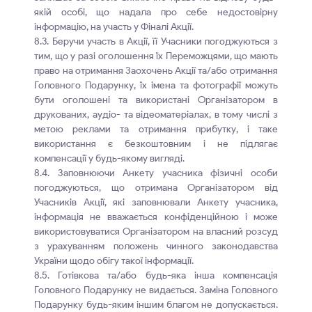
якій особі, що надала про себе недостовірну
інформацію, на участь у Фіналі Акції.
8.3. Беручи участь в Акції, її Учасники погоджуються з
тим, що у разі оголошення їх Переможцями, що мають
право на отримання Заохочень Акції та/або отримання
Головного Подарунку, їх імена та фотографії можуть
бути оголошені та використані Організатором в
друкованих, аудіо- та відеоматеріалах, в тому числі з
метою реклами та отримання прибутку, і таке
використання є безкоштовним і не підлягає
компенсації у будь-якому вигляді.
8.4. Заповнюючи Анкету учасника фізичні особи
погоджуються, що отримана Організатором від
Учасників Акції, які заповнювали Анкету учасника,
інформація не вважається конфіденційною і може
використовуватися Організатором на власний розсуд
з урахуванням положень чинного законодавства
України щодо обігу такої інформації.
8.5. Готівкова та/або будь-яка інша компенсація
Головного Подарунку не видається. Заміна Головного
Подарунку будь-яким іншим благом не допускається.