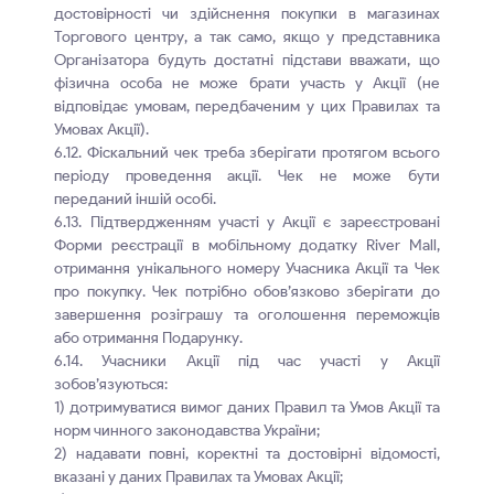
достовірності чи здійснення покупки в магазинах
Торгового центру, а так само, якщо у представника
Організатора будуть достатні підстави вважати, що
фізична особа не може брати участь у Акції (не
відповідає умовам, передбаченим у цих Правилах та
Умовах Акції).
6.12. Фіскальний чек треба зберігати протягом всього
періоду проведення акції. Чек не може бути
переданий іншій особі.
6.13. Підтвердженням участі у Акції є зареєстровані
Форми реєстрації в мобільному додатку River Mall,
отримання унікального номеру Учасника Акції та Чек
про покупку. Чек потрібно обов’язково зберігати до
завершення розіграшу та оголошення переможців
або отримання Подарунку.
6.14. Учасники Акції під час участі у Акції
зобов’язуються:
1) дотримуватися вимог даних Правил та Умов Акції та
норм чинного законодавства України;
2) надавати повні, коректні та достовірні відомості,
вказані у даних Правилах та Умовах Акції;