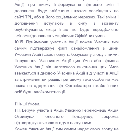
Акції, при цьому інформування відносно змін і
доповнень буде здійснено шляхом розміщення на
сайті ТРЦ або в його соціальних мережах. Такі зміни і
доповнення вступають в силу з моменту
опублікування, якщо інше не буде передбачено
змінами/доповненнями діючих Офіційних умов.
10.15. Приймаючи участь в Акції, кожен Учасник тим
самим підтверджує факт ознайомлення з цими
Умовами Акції і свою повну та безумовну згоду з ними.
Порушення Учасником Акції цих Умов або відмова
Учасника Акції від належного виконання цих Умов
вважається відмовою Учасника Акції від участі в Акції
та отримання виграшів, при цьому така особа не має
права на одержання від Організатора та/або інших
осіб будь-якої компенсації.
11. Інші Умови.
11.1. Беручи участь в Акції, Учасник/Переможець Акції/
Отримувач головного Подарунку, зокрема,
підтверджують свою згоду з наступним:
Кожен Учасник Акції тим самим надає свою згоду на