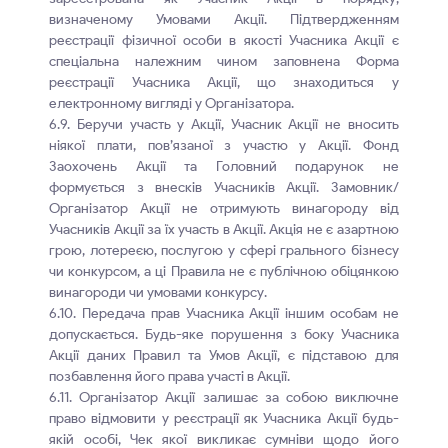
визначеному Умовами Акції. Підтвердженням
реєстрації фізичної особи в якості Учасника Акції є
спеціальна належним чином заповнена Форма
реєстрації Учасника Акції, що знаходиться у
електронному вигляді у Організатора.
6.9. Беручи участь у Акції, Учасник Акції не вносить
ніякої плати, пов’язаної з участю у Акції. Фонд
Заохочень Акції та Головний подарунок не
формується з внесків Учасників Акції. Замовник/
Організатор Акції не отримують винагороду від
Учасників Акції за їх участь в Акції. Акція не є азартною
грою, лотереєю, послугою у сфері грального бізнесу
чи конкурсом, а ці Правила не є публічною обіцянкою
винагороди чи умовами конкурсу.
6.10. Передача прав Учасника Акції іншим особам не
допускається. Будь-яке порушення з боку Учасника
Акції даних Правил та Умов Акції, є підставою для
позбавлення його права участі в Акції.
6.11. Організатор Акції залишає за собою виключне
право відмовити у реєстрації як Учасника Акції будь-
якій особі, Чек якої викликає сумніви щодо його