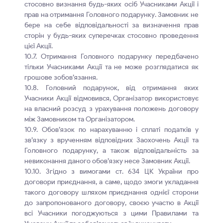
стосовно визнання будь-яких осіб Учасниками Акції і
прав на отримання Головного подарунку. Замовник не
бере на себе відповідальності за визначення прав
сторін у будь-яких суперечках стосовно проведення
цієї Акції.
10.7. Отримання Головного подарунку передбачено
тільки Учасниками Акції та не може розглядатися як
грошове зобов’язання.
10.8. Головний подарунок, від отримання яких
Учасники Акції відмовився, Організатор використовує
на власний розсуд з урахування положень договору
між Замовником та Організатором.
10.9. Обов’язок по нарахуванню і сплаті податків у
зв’язку з врученням відповідних Заохочень Акції та
Головного подарунку, а також відповідальність за
невиконання даного обов’язку несе Замовник Акції.
10.10. Згідно з вимогами ст. 634 ЦК України про
договори приєднання, а саме, щодо змоги укладання
такого договору шляхом приєднання однієї сторони
до запропонованого договору, своєю участю в Акції
всі Учасники погоджуються з цими Правилами та