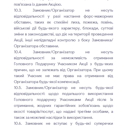
пов’язана із даним Акцією.
10.3. Замовник/Організатор не несуть
відповідальності у разі настання форс-мажорних
обставин, таких як стихійні лиха, пожежа, повінь,
військові дії будь-якого характеру, блокади, суттєві
зміни в законодавстві, що діє на території проведення
Акції, інші непідвладні контролю з боку Замовника/
Організатора обставини.
10.4. Замовник/Організатор не несуть
відповідальності за неможливість отримання
Головного Подарунку Учасником Акції з будь-яких
причин, що не залежать від Організатора. При цьому
такий Учасник не має права на отримання від
Організатора будь-якої компенсації.
10.5. Замовник/Організатор не несуть будь-якої
відповідальності: щодо подальшого використання
Головного подарунку Учасниками Акції після їх
отримання, жодних гарантійних зобов’язань щодо
якості товарів/послуг, що надані третіми особами, а
також за можливі наслідки їх використання.
10.6. Замовник не вступає у будь-які суперечки