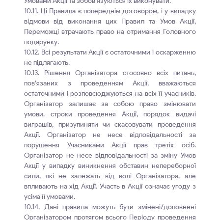
Умовами Акції та зобов’язуються їх виконувати.
10.11. Ці Правила є попереднім договором, і у випадку
відмови від виконання цих Правил та Умов Акції,
Переможці втрачають право на отримання Головного
подарунку.
10.12. Всі результати Акції є остаточними і оскарженню
не підлягають.
10.13. Рішення Організатора стосовно всіх питань,
пов’язаних з проведенням Акції, вважаються
остаточними і розповсюджуються на всіх її учасників.
Організатор залишає за собою право змінювати
умови, строки проведення Акції, порядок видачі
виграшів, призупиняти чи скасовувати проведення
Акції. Організатор не несе відповідальності за
порушення Учасниками Акції прав третіх осіб.
Організатор не несе відповідальності за зміну Умов
Акції у випадку виникнення обставин непереборної
сили, які не залежать від волі Організатора, але
впливають на хід Акції. Участь в Акції означає угоду з
усіма її умовами.
10.14. Дані правила можуть бути змінені/доповнені
Організатором протягом всього Періоду проведення