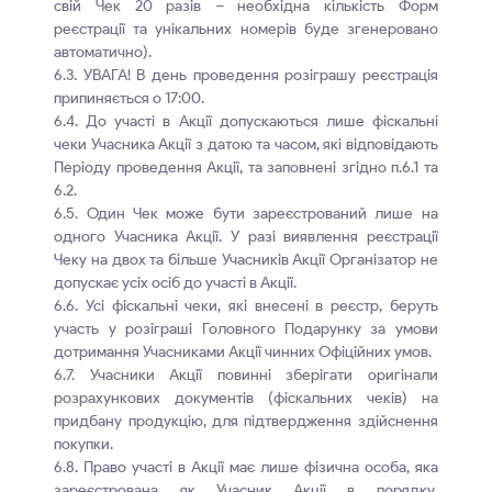
свій Чек 20 разів – необхідна кількість Форм
реєстрації та унікальних номерів буде згенеровано
автоматично).
6.3. УВАГА! В день проведення розіграшу реєстрація
припиняється о 17:00.
6.4. До участі в Акції допускаються лише фіскальні
чеки Учасника Акції з датою та часом, які відповідають
Періоду проведення Акції, та заповнені згідно п.6.1 та
6.2.
6.5. Один Чек може бути зареєстрований лише на
одного Учасника Акції. У разі виявлення реєстрації
Чеку на двох та більше Учасників Акції Організатор не
допускає усіх осіб до участі в Акції.
6.6. Усі фіскальні чеки, які внесені в реєстр, беруть
участь у розіграші Головного Подарунку за умови
дотримання Учасниками Акції чинних Офіційних умов.
6.7. Учасники Акції повинні зберігати оригінали
розрахункових документів (фіскальних чеків) на
придбану продукцію, для підтвердження здійснення
покупки.
6.8. Право участі в Акції має лише фізична особа, яка
зареєстрована як Учасник Акції в порядку,