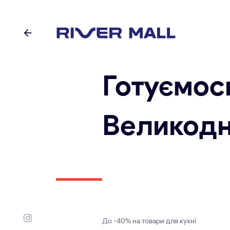
Готуєм
Великодн
До -40% на товари для кухні