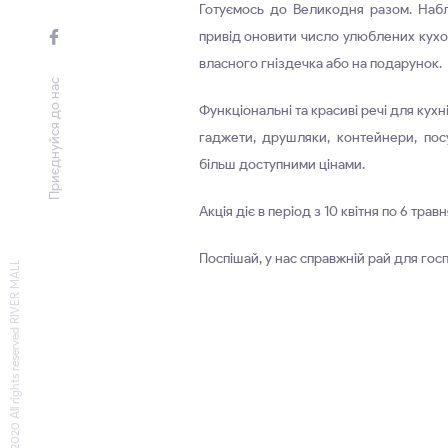
Готуємось до Великодня разом. Наб
привід оновити число улюблених кухо
власного гніздечка або на подарунок.
Приєднуйся до нас
Функціональні та красиві речі для кухн
гаджети, друшляки, контейнери, пос
більш доступними цінами.
Акція діє в період з 10 квітня по 6 трав
Поспішай, у нас справжній рай для госп
© 2020 All rights reserved RIVER MALL