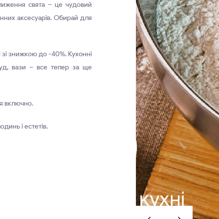
лиження свята – це чудовий
нних аксесуарів. Обирай для
і зі знижкою до -40%. Кухонні
уд, вази – все тепер за ще
ня включно.
одинь і естетів.