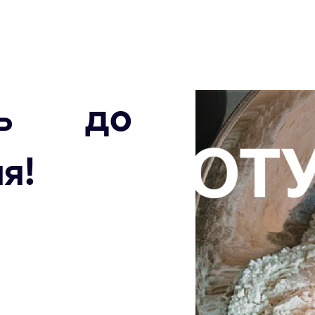
ось до
я!