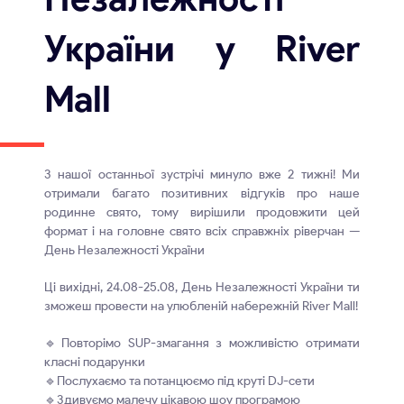
України у River
Mall
З нашої останньої зустрічі минуло вже 2 тижні! Ми
отримали багато позитивних відгуків про наше
родинне свято, тому вирішили продовжити цей
формат і на головне свято всіх справжніх ріверчан —
День Незалежності України
Ці вихідні, 24.08-25.08, День Незалежності України ти
зможеш провести на улюбленій набережній River Mall!
🔹Повторімо SUP-змагання з можливістю отримати
класні подарунки
🔹Послухаємо та потанцюємо під круті DJ-сети
🔹Здивуємо малечу цікавою шоу програмою