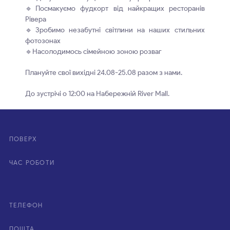
🔹Посмакуємо фудкорт від найкращих ресторанів
Рівера
🔹Зробимо незабутні світлини на наших стильних
фотозонах
🔹Насолодимось сімейною зоною розваг
Плануйте свої вихідні 24.08-25.08 разом з нами.
До зустрічі о 12:00 на Набережній River Mall.
ПОВЕРХ
ЧАС РОБОТИ
ТЕЛЕФОН
ПОШТА