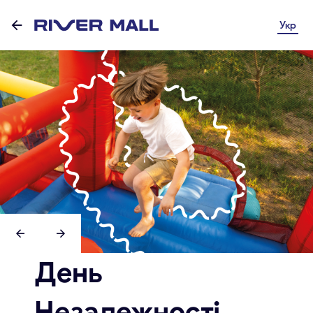
Укр
День
Незалежності