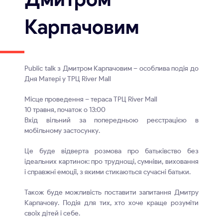
Карпачовим
Public talk з Дмитром Карпачовим – особлива подія до
Дня Матері у ТРЦ River Mall
Місце проведення – тераса ТРЦ River Mall
10 травня, початок о 13:00
Вхід вільний за попередньою реєстрацією в
мобільному застосунку.
Це буде відверта розмова про батьківство без
ідеальних картинок: про труднощі, сумніви, виховання
і справжні емоції, з якими стикаються сучасні батьки.
Також буде можливість поставити запитання Дмитру
Карпачову. Подія для тих, хто хоче краще розуміти
своїх дітей і себе.