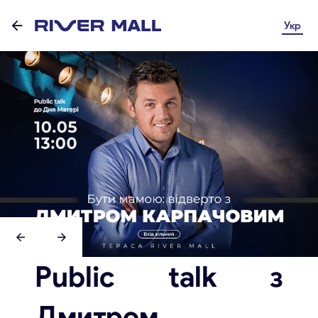
Укр
Public talk з
Дмитром