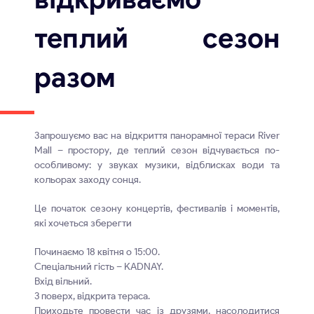
теплий сезон
разом
Запрошуємо вас на відкриття панорамної тераси River
Mall – простору, де теплий сезон відчувається по-
особливому: у звуках музики, відблисках води та
кольорах заходу сонця.
Це початок сезону концертів, фестивалів і моментів,
які хочеться зберегти
Починаємо 18 квітня о 15:00.
Спеціальний гість – KADNAY.
Вхід вільний.
3 поверх, відкрита тераса.
Приходьте провести час із друзями, насолодитися