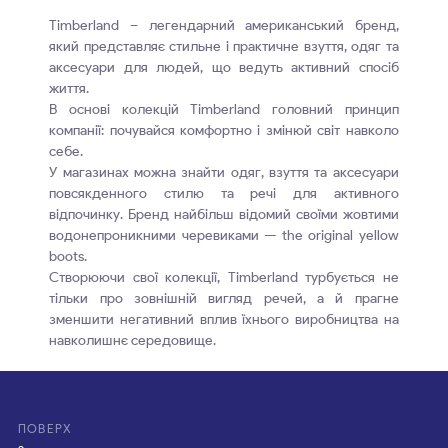
Timberland – легендарний американський бренд,
який представляє стильне і практичне взуття, одяг та
аксесуари для людей, що ведуть активний спосіб
життя.
В основі колекцій Timberland головний принцип
компанії: почувайся комфортно і змінюй світ навколо
себе.
У магазинах можна знайти одяг, взуття та аксесуари
повсякденного стилю та речі для активного
відпочинку. Бренд найбільш відомий своїми жовтими
водонепроникними черевиками — the original yellow
boots.
Створюючи свої колекції, Timberland турбується не
тільки про зовнішній вигляд речей, а й прагне
зменшити негативний вплив їхнього виробництва на
навколишнє середовище.
ПОВЕРХ