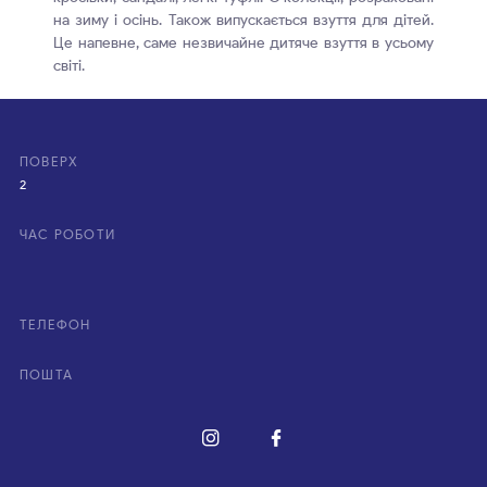
на зиму і осінь. Також випускається взуття для дітей.
Це напевне, саме незвичайне дитяче взуття в усьому
світі.
ПОВЕРХ
2
ЧАС РОБОТИ
ТЕЛЕФОН
ПОШТА