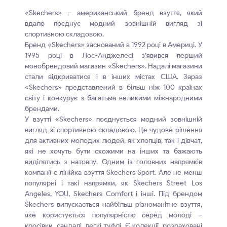
«Skechers» – американський бренд взуття, який
вдало поєднує модний зовнішній вигляд зі
спортивною складовою.
Бренд «Skechers» заснований в 1992 році в Америці. У
1995 році в Лос-Анджелесі з’явився перший
монобрендовий магазин «Skechers». Надалі магазини
стали відкриватися і в інших містах США. Зараз
«Skechers» представлений в більш ніж 100 країнах
світу і конкурує з багатьма великими міжнародними
брендами.
У взутті «Skechers» поєднується модний зовнішній
вигляд зі спортивною складовою. Це чудове рішення
для активних молодих людей, як хлопців, так і дівчат,
які не хочуть бути схожими на інших та бажають
виділятись з натовпу. Одним із головних напрямків
компанії є лінійка взуття Skechers Sport. Але не менш
популярні і такі напрямки, як Skechers Street Los
Angeles, YOU, Skechers Сomfort і інші. Під брендом
Skechers випускається найбільш різноманітне взуття,
яке користується популярністю серед молоді –
кросівки, сандалі, легкі туфлі. Є колекції, розраховані