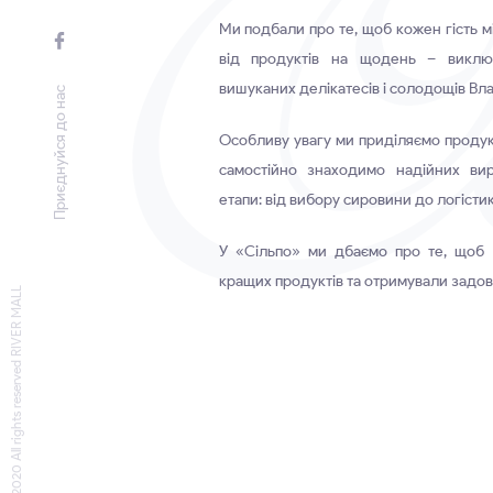
Ми подбали про те, щоб кожен гість мі
від продуктів на щодень – виклю
вишуканих делікатесів і солодощів Вла
Приєднуйся до нас
Особливу увагу ми приділяємо продук
самостійно знаходимо надійних вир
етапи: від вибору сировини до логістик
У «Сільпо» ми дбаємо про те, щоб
кращих продуктів та отримували задов
© 2020 All rights reserved RIVER MALL