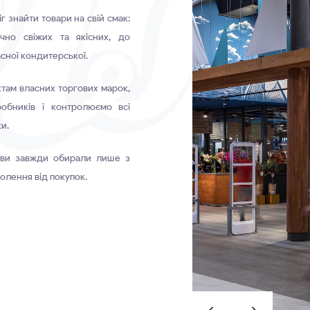
г знайти товари на свій смак:
чно свіжих та якісних, до
сної кондитерської.
там власних торгових марок,
обників і контролюємо всі
и.
 ви завжди обирали лише з
олення від покупок.