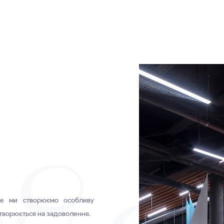
де ми створюємо особливу
етворюється на задоволення.