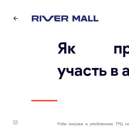
Як при
участь в а
Роби покупки в улюбленому ТРЦ на