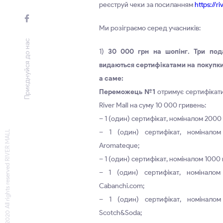
реєструй чеки за посиланням
https://r
Ми розіграємо серед учасників:
Приєднуйся до нас
1)
30 000 грн на шопінг. Три под
видаються сертифікатами на покупки 
а саме:
Переможець №1
отримує сертифікати
River Mall на суму 10 000 гривень:
– 1 (один) сертифікат, номіналом 2000 
– 1 (один) сертифікат, номінало
© 2020 All rights reserved RIVER MALL
Aromateque;
– 1 (один) сертифікат, номіналом 1000 
– 1 (один) сертифікат, номінало
Cabanchi.com;
– 1 (один) сертифікат, номінало
Scotch&Soda;