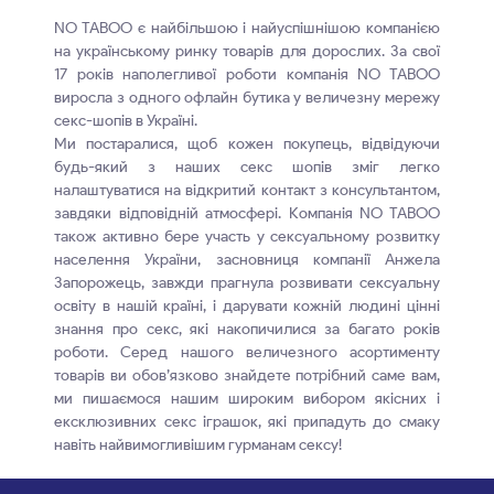
NO TABOO є найбільшою і найуспішнішою компанією
на українському ринку товарів для дорослих. За свої
17 років наполегливої роботи компанія NO TABOO
виросла з одного офлайн бутика у величезну мережу
секс-шопів в Україні.
Ми постаралися, щоб кожен покупець, відвідуючи
будь-який з наших секс шопів зміг легко
налаштуватися на відкритий контакт з консультантом,
завдяки відповідній атмосфері. Компанія NO TABOO
також активно бере участь у сексуальному розвитку
населення України, засновниця компанії Анжела
Запорожець, завжди прагнула розвивати сексуальну
освіту в нашій країні, і дарувати кожній людині цінні
знання про секс, які накопичилися за багато років
роботи. Серед нашого величезного асортименту
товарів ви обов’язково знайдете потрібний саме вам,
ми пишаємося нашим широким вибором якісних і
ексклюзивних секс іграшок, які припадуть до смаку
навіть найвимогливішим гурманам сексу!