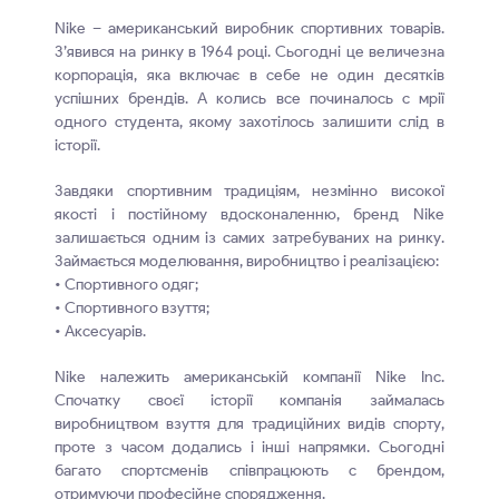
Nike – американський виробник спортивних товарів.
З’явився на ринку в 1964 році. Сьогодні це величезна
корпорація, яка включає в себе не один десятків
успішних брендів. А колись все починалось с мрії
одного студента, якому захотілось залишити слід в
історії.
Завдяки спортивним традиціям, незмінно високої
якості і постійному вдосконаленню, бренд Nike
залишається одним із самих затребуваних на ринку.
Займається моделювання, виробництво і реалізацією:
• Спортивного одяг;
• Спортивного взуття;
• Аксесуарів.
Nike належить американській компанії Nike Inc.
Спочатку своєї історії компанія займалась
виробництвом взуття для традиційних видів спорту,
проте з часом додались і інші напрямки. Сьогодні
багато спортсменів співпрацюють с брендом,
отримуючи професійне спорядження.