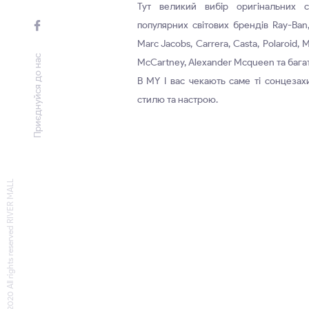
Тут великий вибір оригінальних с
популярних світових брендів Ray-Ban, 
Marc Jacobs, Carrera, Casta, Polaroid, 
Приєднуйся до нас
McCartney, Alexander Mcqueen та багат
В MY I вас чекають саме ті сонцезах
стилю та настрою.
© 2020 All rights reserved RIVER MALL