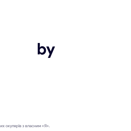
I by
их окулярів з власним «Я».