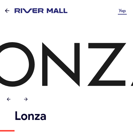
Укр
Lonza