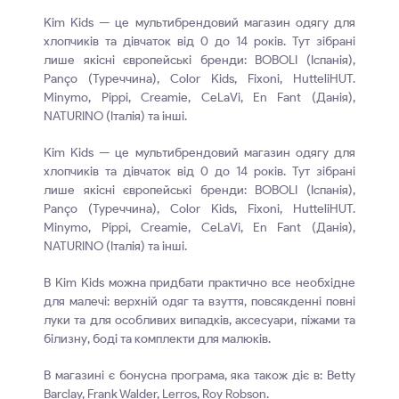
Kim Kids — це мультибрендовий магазин одягу для
хлопчиків та дівчаток від 0 до 14 років. Тут зібрані
лише якісні європейські бренди: BOBOLI (Іспанія),
Panço (Туреччина), Color Kids, Fixoni, HutteliHUT.
Minymo, Pippi, Creamie, CeLaVi, En Fant (Данія),
NATURINO (Італія) та інші.
Kim Kids — це мультибрендовий магазин одягу для
хлопчиків та дівчаток від 0 до 14 років. Тут зібрані
лише якісні європейські бренди: BOBOLI (Іспанія),
Panço (Туреччина), Color Kids, Fixoni, HutteliHUT.
Minymo, Pippi, Creamie, CeLaVi, En Fant (Данія),
NATURINO (Італія) та інші.
В Kim Kids можна придбати практично все необхідне
для малечі: верхній одяг та взуття, повсякденні повні
луки та для особливих випадків, аксесуари, піжами та
білизну, боді та комплекти для малюків.
В магазині є бонусна програма, яка також діє в: Betty
Barclay, Frank Walder, Lerros, Roy Robson.