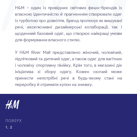
H&M – один із провідних світових фешн-брендів із
власною ідентичністю й прагненням створювати одяг
із турботою про довкілля. Бренд пропонує як вишукані
речі, ексклюзивні дизайнерські колаборації, так і
щоденний базовий одяг, що створює найкращі умови
для формування власного стилю.
У H&M River Mall представлено жіночий, чоловічий,
підлітковий та дитячий одяг, а також одяг для вагітних
і чоловічу спортивну лінійку. Крім того, в магазині діє
ініціатива зі збору одягу. Кожен охочий може
принести непотрібні речі в будь-якому стані на
переробку й отримати купон на знижку.
ПОВЕРХ
1, 2