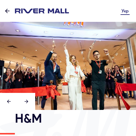
Укр
H&M