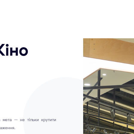
Кiно
 мета — не тільки крутити
раження.