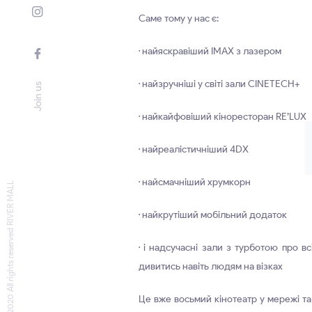
Саме тому у нас є:
· найяскравіший IMAX з лазером
· найзручніші у світі зали CINETECH+
Join us
· найкайфовіший кіноресторан RE’LUX
· найреалістичніший 4DX
· найсмачніший хрумкорн
© 2020 All rights reserved RIVER MALL
· найкрутіший мобільний додаток
· і надсучасні зали з турботою про в
дивитись навіть людям на візках
Це вже восьмий кінотеатр у мережі та 