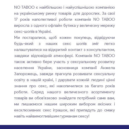
NO TABOO є найбільшою і найуспішнішою компанією
на українському ринку товарів для дорослих. За свої
17 років наполегливої роботи компанія NO TABOO
виросла з одного офлайн бутика у величезну мережу
секс-шопів в Україні.
Ми постаралися, щоб кожен покупець, відвідуючи
будь-який з наших секс шопів зміг легко
налаштуватися на відкритий контакт з консультантом,
завдяки відповідній атмосфері. Компанія NO TABOO
також активно бере участь у сексуальному розвитку
населення України, засновниця компанії Анжела
Запорожець, завжди прагнула розвивати сексуальну
освіту в нашій країні, і дарувати кожній людині цінні
знання про секс, які накопичилися за багато років
роботи. Серед нашого величезного асортименту
товарів ви обов’язково знайдете потрібний саме вам,
ми пишаємося нашим широким вибором якісних і
ексклюзивних секс іграшок, які припадуть до смаку
навіть найвимогливішим гурманам сексу!