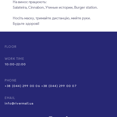
На винос працюють:
Salateira, Cinnabon, Утиные истории, Burger station.
Носіть маску, тримайте дистанцію, мийте руки.
Будьте здорові!
FLOOR
WORK TIME
10:00-22:00
PHONE
+38 (044) 299 00 06 +38 (044) 299 00 07
EMAIL
info@rivermall.ua