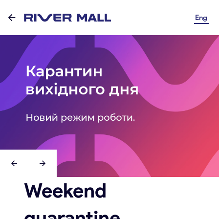
Eng
Weekend
quarantine