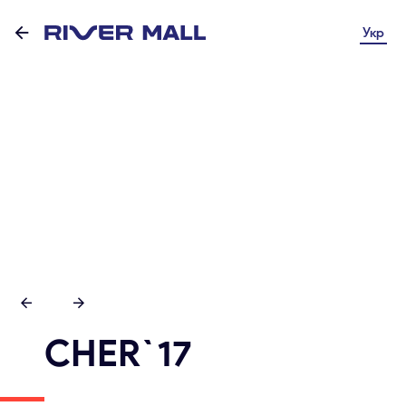
Укр
CHER`17