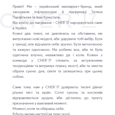
Привіт! Ми – український масмаркет-бренд, який
заснували інфлюенсери й підприємці Тетяна
Парфільєва та Іван Кришталь.
Від ескізу до пакування – CHER`17 народжується саме
в Україні.
Кожні два тижні, не дивлячись на обставини, ми
випускаємо нові моделі, аби дарувати тобі вибір. Бути
у тренді, але відчувати себе зручно. Бути витонченою
та кежуал одночасно. Ми робимо все, аби ти була
одягнена влучно, неважливо де і коли. Кожен з
команди у CHER`17 стежить за актуальними
тенденціями та витримує планку якості, аби ти змогла
обрати сукню дня, сяяти та залишитись при цьому
собою.
Саме тому нам у CHER`17 довіряють тисячі дівчат
різних міст та країн. Сотні суконь та костюмів
відправляються щодня, аби дістатись до пункту
призначення у важливий момент.
Момент, коли ти обираєш себе.
В будь-якому настрої чи дрес-коді.