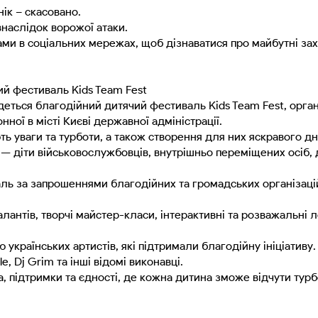
ік – скасовано.
наслідок ворожої атаки.
ми в соціальних мережах, щоб дізнаватися про майбутні за
ий фестиваль Kids Team Fest
ідбудеться благодійний дитячий фестиваль Kids Team Fest, о
нної в місті Києві державної адміністрації.
ь уваги та турботи, а також створення для них яскравого д
діти військовослужбовців, внутрішньо переміщених осіб, ді
валь за запрошеннями благодійних та громадських організаці
тів, творчі майстер-класи, інтерактивні та розважальні лок
ю українських артистів, які підтримали благодійну ініціатив
e, Dj Grim та інші відомі виконавці.
а, підтримки та єдності, де кожна дитина зможе відчути тур