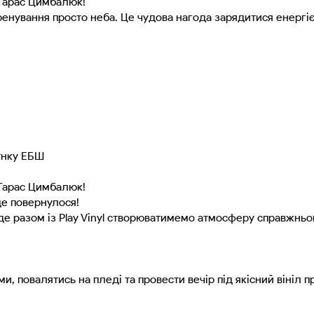
 Тарас Цимбалюк!
нування просто неба. Це чудова нагода зарядитися енергією
унку ЕБШ
 Тарас Цимбалюк!
це повернулося!
, де разом із Play Vinyl створюватимемо атмосферу справжньо
и, повалятись на пледі та провести вечір під якісний вініл п