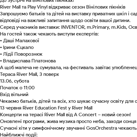
До зустрічі на Вінілових пікніках!
River Mall та Play Vinyl відкриває сезон Вінілових пікніків
Запрошуємо батьків та дітей на виставку приватних шкіл і 
відповіді на важливі запитання щодо освіти вашої дитини.
Серед учасників виставки: INVENTOR, m.Primary, m.Kids, Освіт
На гостей також чекають виступи експертів:
• Даші Малахової
• Ірини Єцкало
• Лідії Поворознюк
• Владислава Платонова
А щоб малеча не сумувала, на фестиваль завітає улюбленець
Тераса River Mall, 3 поверх
13.06, субота
Початок о 11:00
Вхід вільний
Чекаємо батьків, дітей та всіх, хто шукає сучасну освіту для с
13 червня River Education Fest у River Mall
Концерти на терасі River Mall від A Concert – новий сезон!
Оновлені програми, жива музика просто неба, заходи сонця
Сучасні хіти у симфонічному звучанні GosOrchestra чекають 
Найближчі події: