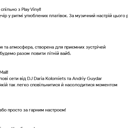
спільно з Play Vinyl!
ечір у ритмі улюблених платівок. За музичний настрій цього 
ітря та атмосфера, створена для приємних зустрічей
будемо разом ловити літній вайб.
Mall!
лові сети від DJ Daria Kolomiets та Andriy Guydar
у якій так легко сповільнитися й насолодитися моментом
або просто за гарним настроєм!