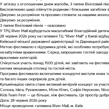
У зв’язку з оголошеним днем жалоби, 3 липня Вініловий пікн
Висловлюємо щирі співчуття родинам і близьким загиблих в
Дякуємо за розуміння та просимо стежити за нашими анонса
Дякуємо за розуміння.
3 липня Вініловий пікнік – скасовано
У ТРЦ River Mall відбудеться масштабний благодійний дитяч
28 червня 2026 року на галявині ТЦ “River Mall” у Києві в
Київської міської державної адміністрації та Дарницької райо
Метою фестивалю є підтримка дітей, які особливо потребуют
незабутніми враженнями. Серед запрошених гостей заходу — 
вразливих категорій.
Очікується участь понад 1500 дітей, які завітають на фести
охочих мешканців столиці та гостей міста.
Програма фестивалю включатиме концертні виступи юних талан
та багато інших сюрпризів для дітей.
Кульмінацією свята стане великий вечірній концерт за участ
Солоха, Iskra, Руханкомен, Міла Нітич, Софія Нерсесян, Nicol
Kids Team Fest — це більше, ніж фестиваль. Це простір добр
Дата: 28 червня 2026 року
Місце проведення: галявина River Mall, м. Київ