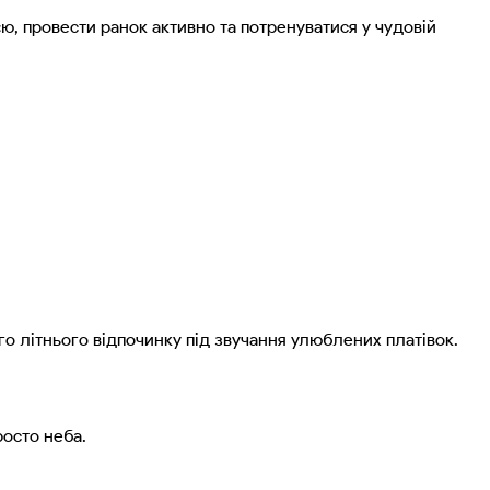
, провести ранок активно та потренуватися у чудовій
го літнього відпочинку під звучання улюблених платівок.
росто неба.