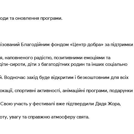
ходи та оновлення програми.
рганізований Благодійним фондом «Центр добра» за підтримки
ня, наповненого радістю, позитивними емоціями та
ти-сироти, діти з багатодітних родин та інших соціально
й. Водночас захід буде відкритим і безкоштовним для всіх
ації, спортивні активності, анімаційні програми, подарунки
у. Свою участь у фестивалі вже підтвердили Дядя Жора,
боту, увагу та справжню атмосферу свята.