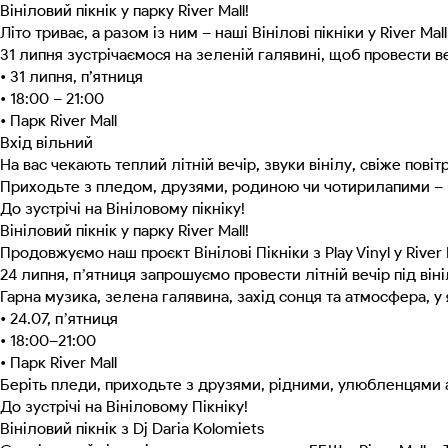
Вініловий пікнік у парку River Mall!
Літо триває, а разом із ним – наші Вінілові пікніки у River Mall 
31 липня зустрічаємося на зеленій галявині, щоб провести в
• 31 липня, п’ятниця
• 18:00 – 21:00
• Парк River Mall
Вхід вільний
На вас чекають теплий літній вечір, звуки вінілу, свіже пов
Приходьте з пледом, друзями, родиною чи чотирилапими – 
До зустрічі на Вініловому пікніку!
Вініловий пікнік у парку River Mall!
Продовжуємо наш проєкт Вінілові Пікніки з Play Vinyl у River 
24 липня, пʼятниця запрошуємо провести літній вечір під віні
Гарна музика, зелена галявина, захід сонця та атмосфера, 
• 24.07, пʼятниця
• 18:00–21:00
• Парк River Mall
Беріть пледи, приходьте з друзями, рідними, улюбленцями 
До зустрічі на Вініловому Пікніку!
Вініловий пікнік з Dj Daria Kolomiets