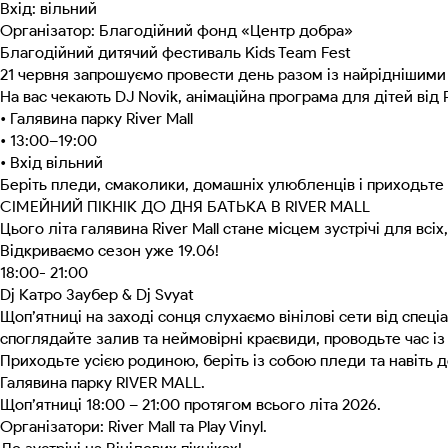
Вхід: вільний
Організатор: Благодійний фонд «Центр добра»
Благодійний дитячий фестиваль Kids Team Fest
21 червня запрошуємо провести день разом із найріднішими н
На вас чекають DJ Novik, анімаційна програма для дітей від 
• Галявина парку River Mall
• 13:00–19:00
• Вхід вільний
Беріть пледи, смаколики, домашніх улюбленців і приходьте
СІМЕЙНИЙ ПІКНІК ДО ДНЯ БАТЬКА В RIVER MALL
Цього літа галявина River Mall стане місцем зустрічі для вс
Відкриваємо сезон уже 19.06!
18:00- 21:00
Dj Катро Заубер & Dj Svyat
Щоп’ятниці на заході сонця слухаємо вінілові сети від спе
споглядайте залив та неймовірні краєвиди, проводьте час і
Приходьте усією родиною, беріть із собою пледи та навіть д
Галявина парку RIVER MALL.
Щоп’ятниці 18:00 – 21:00 протягом всього літа 2026.
Організатори: River Mall та Play Vinyl.