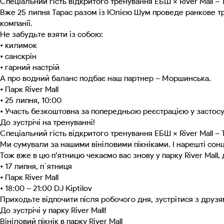
Спеціальний гість відкритого тренування ЕБШ × River Mall –
Вже 25 липня Тарас разом із Юлією Шум проведе ранкове тре
компанії.
Не забудьте взяти із собою:
• килимок
• санскрін
• гарний настрій
А про водний баланс подбає наш партнер – Моршинська.
• Парк River Mall
• 25 липня, 10:00
• Участь безкоштовна за попередньою реєстрацією у застос
До зустрічі на тренуванні!
Спеціальний гість відкритого тренування ЕБШ × River Mall –
Ми сумували за нашими вініловими пікніками. І нарешті сон
Тож вже в цю п’ятницю чекаємо вас знову у парку River Mall
• 17 липня, п`ятниця
• Парк River Mall
• 18:00 – 21:00 DJ Kiptilov
Приходьте відпочити після робочого дня, зустрітися з друзям
До зустрічі у парку River Mall!
Вініловий пікнік в парку River Mall