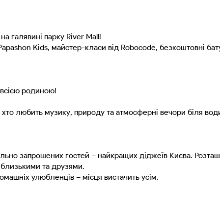
а галявині парку River Mall!
Papashon Kids, майстер-класи від Robocode, безкоштовні бату
 всією родиною!
іх, хто любить музику, природу та атмосферні вечори біля вод
ціально запрошених гостей – найкращих діджеїв Києва. Розта
з близькими та друзями.
омашніх улюбленців – місця вистачить усім.