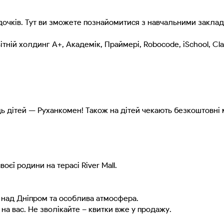
садочків. Тут ви зможете познайомитися з навчальними закла
ній холдинг А+, Академік, Праймері, Robocode, iSchool, Clari
 дітей — Руханкомен! Також на дітей чекають безкоштовні м
воєї родини на терасі River Mall.
 над Дніпром та особлива атмосфера.
на вас. Не зволікайте – квитки вже у продажу.