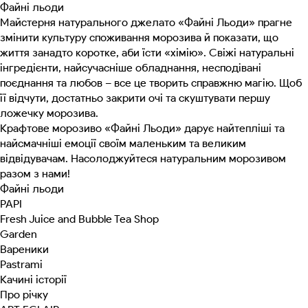
Файні льоди
Майстерня натурального джелато «Файні Льоди» прагне
змінити культуру споживання морозива й показати, що
життя занадто коротке, аби їсти «хімію». Свіжі натуральні
інгредієнти, найсучасніше обладнання, несподівані
поєднання та любов – все це творить справжню магію. Щоб
її відчути, достатньо закрити очі та скуштувати першу
ложечку морозива.
Крафтове морозиво «Файні Льоди» дарує найтепліші та
найсмачніші емоції своїм маленьким та великим
відвідувачам. Насолоджуйтеся натуральним морозивом
разом з нами!
Файні льоди
PAPI
Fresh Juice and Bubble Tea Shop
Garden
Вареники
Pastrami
Качині історії
Про річку