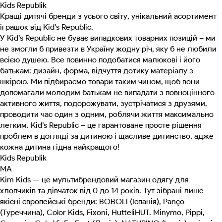
Kids Republik
Кращі дитячі бренди з усього світу, унікальний асортимент
іграшок від Kid’s Republic.
У Kid’s Republic не буває випадкових товарних позицій – ми
не змогли б привезти в Україну жодну річ, яку б не любили
всією душею. Все повинно подобатися малюкові і його
батькам: дизайн, форма, відчуття дотику матеріалу з
шкірою. Ми підбираємо товари таким чином, щоб вони
допомагали молодим батькам не випадати з повноцінного
активного життя, подорожувати, зустрічатися з друзями,
проводити час один з одним, роблячи життя максимально
легким. Kid’s Republic – це гарантоване просте рішення
проблем в догляді за дитиною і щасливе дитинство, адже
кожна дитина гідна найкращого!
Kids Republik
MA
Kim Kids — це мультибрендовий магазин одягу для
хлопчиків та дівчаток від 0 до 14 років. Тут зібрані лише
якісні європейські бренди: BOBOLI (Іспанія), Panço
(Туреччина), Color Kids, Fixoni, HutteliHUT. Minymo, Pippi,