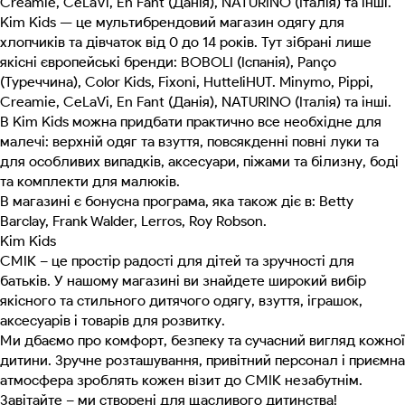
Creamie, CeLaVi, En Fant (Данія), NATURINO (Італія) та інші.
Kim Kids — це мультибрендовий магазин одягу для
хлопчиків та дівчаток від 0 до 14 років. Тут зібрані лише
якісні європейські бренди: BOBOLI (Іспанія), Panço
(Туреччина), Color Kids, Fixoni, HutteliHUT. Minymo, Pippi,
Creamie, CeLaVi, En Fant (Данія), NATURINO (Італія) та інші.
В Kim Kids можна придбати практично все необхідне для
малечі: верхній одяг та взуття, повсякденні повні луки та
для особливих випадків, аксесуари, піжами та білизну, боді
та комплекти для малюків.
В магазині є бонусна програма, яка також діє в: Betty
Barclay, Frank Walder, Lerros, Roy Robson.
Kim Kids
СМІК – це простір радості для дітей та зручності для
батьків. У нашому магазині ви знайдете широкий вибір
якісного та стильного дитячого одягу, взуття, іграшок,
аксесуарів і товарів для розвитку.
Ми дбаємо про комфорт, безпеку та сучасний вигляд кожної
дитини. Зручне розташування, привітний персонал і приємна
атмосфера зроблять кожен візит до СМІК незабутнім.
Завітайте – ми створені для щасливого дитинства!