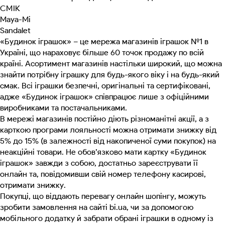
СМІК
Maya-Mi
Sandalet
«Будинок іграшок» – це мережа магазинів іграшок №1 в
Україні, що нараховує більше 60 точок продажу по всій
країні. Асортимент магазинів настільки широкий, що можна
знайти потрібну іграшку для будь-якого віку і на будь-який
смак. Всі іграшки безпечні, оригінальні та сертифіковані,
адже «Будинок іграшок» співпрацює лише з офіційними
виробниками та постачальниками.
В мережі магазинів постійно діють різноманітні акції, а з
карткою програми лояльності можна отримати знижку від
5% до 15% (в залежності від накопиченої суми покупок) на
неакційні товари. Не обов’язково мати картку «Будинок
іграшок» завжди з собою, достатньо зареєструвати її
онлайн та, повідомивши свій номер телефону касирові,
отримати знижку.
Покупці, що віддають перевагу онлайн шопінгу, можуть
зробити замовлення на сайті bi.ua, чи за допомогою
мобільного додатку й забрати обрані іграшки в одному із