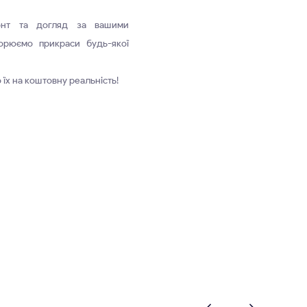
онт та догляд за вашими
орюємо прикраси будь-якої
 їх на коштовну реальність!