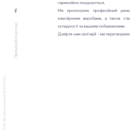
гармонійно поєднуються.
Ми пропонуємо професійний рем
ювелірними виробами, а також ств
Приєднуйся до нас
складності за вашими побажаннями.
Довірте нам свої мрії – ми перетворимо
© 2020 All rights reserved RIVER MALL