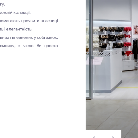
гу.
кожній колекції.
опомагають проявити власниці
ь і елегантність.
вних і впевнених у собі жінок.
аємниця, з якою Ви просто