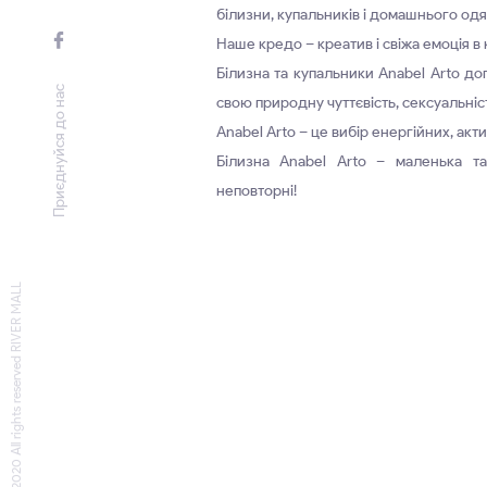
білизни, купальників і домашнього одя
Наше кредо – креатив і свіжа емоція в 
Білизна та купальники Anabel Arto д
Приєднуйся до нас
свою природну чуттєвість, сексуальніст
Anabel Arto – це вибір енергійних, акти
Білизна Anabel Arto – маленька т
неповторні!
© 2020 All rights reserved RIVER MALL