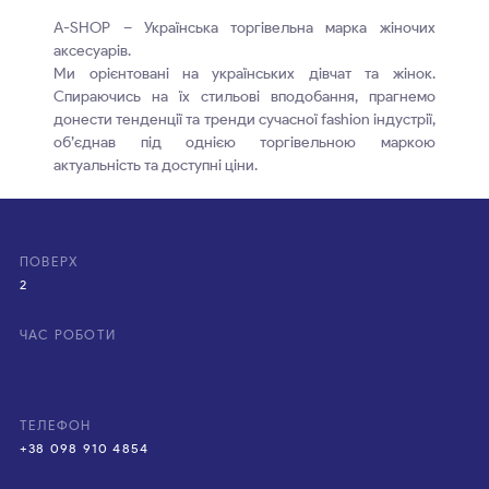
A-SHOP – Українська торгівельна марка жіночих
аксесуарів.
Ми орієнтовані на українських дівчат та жінок.
Спираючись на їх стильові вподобання, прагнемо
донести тенденції та тренди сучасної fashion індустрії,
об’єднав під однією торгівельною маркою
актуальність та доступні ціни.
ПОВЕРХ
2
ЧАС РОБОТИ
ТЕЛЕФОН
+38 098 910 4854