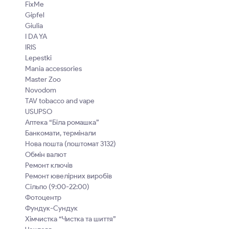
FixMe
Gipfel
Giulia
I DA YA
IRIS
Lepestki
Mania accessories
Master Zoo
Novodom
TAV tobacco and vape
USUPSO
Аптека “Біла ромашка”
Банкомати, термінали
Нова пошта (поштомат 3132)
Обмін валют
Ремонт ключів
Ремонт ювелірних виробів
Сільпо (9:00-22:00)
Фотоцентр
Фундук-Сундук
Хімчистка “Чистка та шиття”