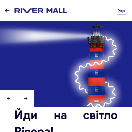
Укр
Йди на світло
Рівера!