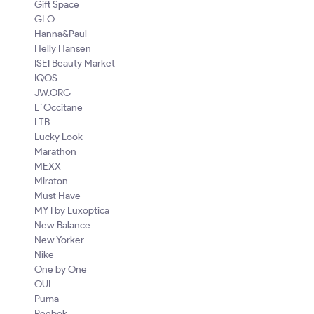
Gift Space
GLO
Hanna&Paul
Helly Hansen
ISEI Beauty Market
IQOS
JW.ORG
L`Occitane
LTB
Lucky Look
Marathon
MEXX
Miraton
Must Have
MY I by Luxoptica
New Balance
New Yorker
Nike
One by One
OUI
Puma
Reebok