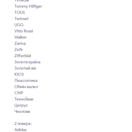
Timebar
Tommy Hilfiger
TOUS
Twinset
UGG
Vitto Rossi
Walker
Zarina
Zefir
Zifferblat
Золота країна
Золотий вік
КЮЗ
Люксоптика
Обмін валют
СМР
ТехноЇжак
Цитрус
Чехловв
2 поверх:
Adidas