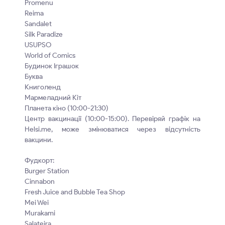
Promenu
Reima
Sandalet
Silk Paradize
USUPSO
World of Comics
Будинок Іграшок
Буква
Книголенд
Мармеладний Кіт
Планета кіно (10:00-21:30)
Центр вакцинації (10:00-15:00). Перевіряй графік на
Helsi.me, може змінюватися через відсутність
вакцини.
Фудкорт:
Burger Station
Cinnabon
Fresh Juice and Bubble Tea Shop
Mei Wei
Murakami
Salateira