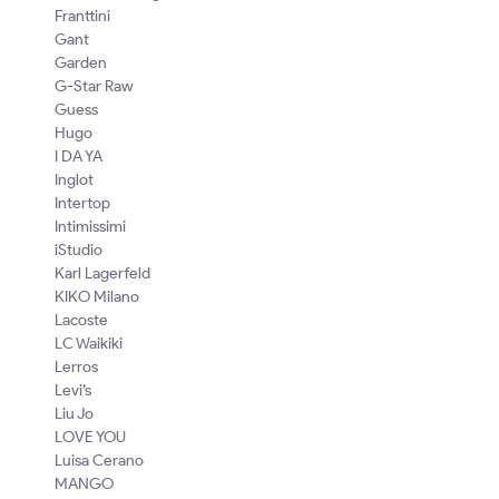
Franttini
Gant
Garden
G-Star Raw
Guess
Hugo
I DA YA
Inglot
Intertop
Intimissimi
iStudio
Karl Lagerfeld
KIKO Milano
Lacoste
LC Waikiki
Lerros
Levi’s
Liu Jo
LOVE YOU
Luisa Cerano
MANGO