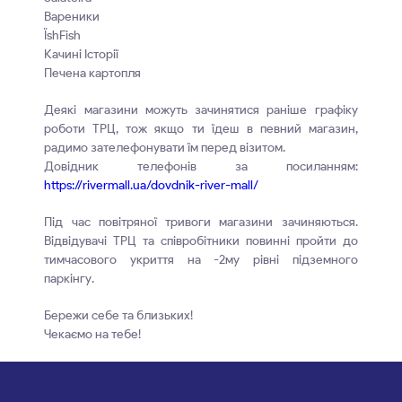
Вареники
ЇshFish
Качині Історії
Печена картопля
Деякі магазини можуть зачинятися раніше графіку
роботи ТРЦ, тож якщо ти їдеш в певний магазин,
радимо зателефонувати їм перед візитом.
Довідник телефонів за посиланням:
https://rivermall.ua/dovdnik-river-mall/
Під час повітряної тривоги магазини зачиняються.
Відвідувачі ТРЦ та співробітники повинні пройти до
тимчасового укриття на -2му рівні підземного
паркінгу.
Бережи себе та близьких!
Чекаємо на тебе!