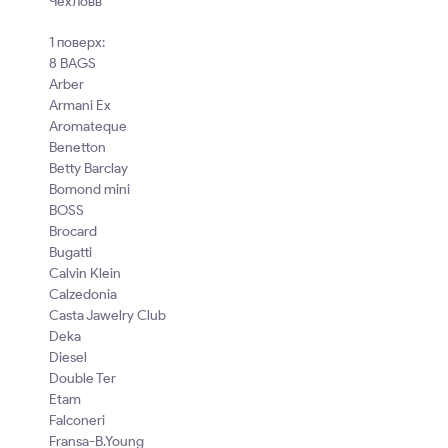
Чехловв
1 поверх:
8 BAGS
Arber
Armani Ex
Aromateque
Benetton
Betty Barclay
Bomond mini
BOSS
Brocard
Bugatti
Calvin Klein
Calzedonia
Casta Jawelry Club
Deka
Diesel
Double Ter
Etam
Falconeri
Fransa-B.Young