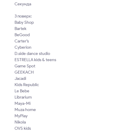
Секунда
3 поверх:
Baby Shop
Bartek
BeGood
Carter’s
Cyberion
D.side dance studio
ESTRELLA kids & teens
Game Spot
GEEKACH
Jacadi
Kids Republiс
Le Bebe
Librarium
Maya-Mi
Muza home
MyPlay
Nikola
OVS kids